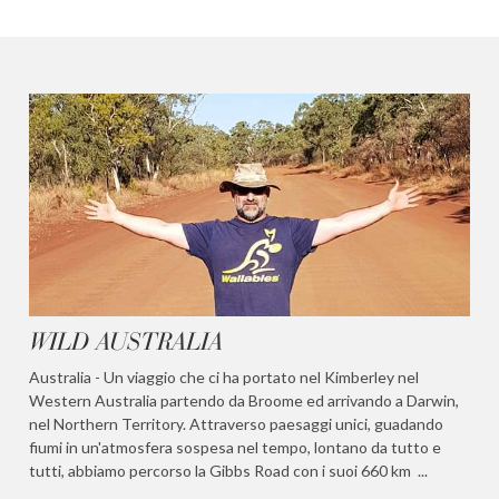
WILD AUSTRALIA
S
Australia - Un viaggio che ci ha portato nel Kimberley nel
Me
Western Australia partendo da Broome ed arrivando a Darwin,
is
nel Northern Territory. Attraverso paesaggi unici, guadando
Pa
fiumi in un'atmosfera sospesa nel tempo, lontano da tutto e
pe
tutti, abbiamo percorso la Gibbs Road con i suoi 660 km ...
su