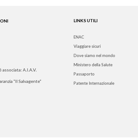
LINKS UTILI
IONI
ENAC
Viaggiare sicuri
Dove siamo nel mondo
Ministero della Salute
l é associata: A.I.A.V.
Passaporto
ranzia "Il Salvagente"
Patente Internazionale