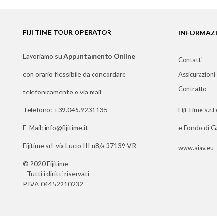
FIJI TIME TOUR OPERATOR
INFORMAZ
Lavoriamo su
Appuntamento Online
Contatti
con orario flessibile da concordare
Assicurazioni
Contratto
telefonicamente o via mail
Telefono: +39.045.9231135
Fiji Time s.r.
E-Mail: info@fijitime.it
e Fondo di Ga
Fijitime srl via Lucio III n8/a 37139 VR
www.aiav.eu
© 2020 Fijitime
- Tutti i diritti riservati -
P.IVA 04452210232