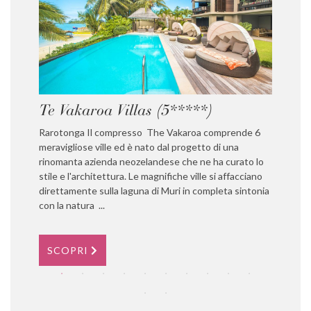
Te Vakaroa Villas (5*****)
Rumo
(5**
Rarotonga Il compresso The Vakaroa comprende 6
meravigliose ville ed è nato dal progetto di una
Raroto
rinomanta azienda neozelandese che ne ha curato lo
recent
stile e l'architettura. Le magnifiche ville si affacciano
lussuo
direttamente sulla laguna di Muri in completa sintonia
i viagg
con la natura ...
inoltre
trovan
SCOPRI
SCO