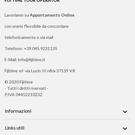
FIJI TIME TOUR OPERATOR
Lavoriamo su
Appuntamento Online
con orario flessibile da concordare
telefonicamente o via mail
Telefono: +39.045.9231135
E-Mail: info@fijitime.it
Fijitime srl via Lucio III n8/a 37139 VR
© 2020 Fijitime
- Tutti i diritti riservati -
P.IVA 04452210232
Informazioni
Links utili