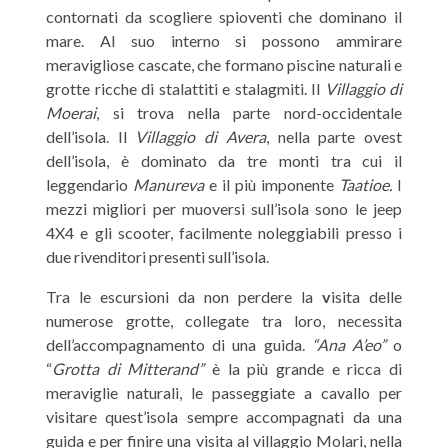
contornati da scogliere spioventi che dominano il
mare. Al suo interno si possono ammirare
meravigliose cascate, che formano piscine naturali e
grotte ricche di stalattiti e stalagmiti. Il
Villaggio di
Moerai
, si trova nella parte nord-occidentale
dell’isola. Il
Villaggio di Avera
, nella parte ovest
dell’isola, è dominato da tre monti tra cui il
leggendario
Manureva
e il più imponente
Taatioe.
I
mezzi migliori per muoversi sull’isola sono le jeep
4X4 e gli scooter, facilmente noleggiabili presso i
due rivenditori presenti sull’isola.
Tra le escursioni da non perdere la
v
isita delle
numerose grotte, collegate tra loro, necessita
dell’accompagnamento di una guida.
“Ana A’eo”
o
“
Grotta di Mitterand”
è la più grande e ricca di
meraviglie naturali, le passeggiate a cavallo
per
visitare quest’isola sempre accompagnati da una
guida e per finire una visita al villaggio Molari, nella