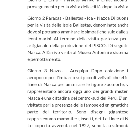
proseguimento per la visita della città. dopo la visi
Giorno 2 Paracas - Ballestas - Ica - Nazca Di buon
per la visita delle isole Ballestas, denominate anch
dove si potranno ammirare le simpatiche sule dalle 
leoni marini. Al termine della visita partenza per
artigianale della produzione del PISCO. Di seguito
Nazca. All’arrivo visita al Museo Antonini e sistemaz
e pernottamento.
Giorno 3 Nazca - Arequipa Dopo colazione tr
aeroporto per l’imbarco sui piccoli velivoli che eff
linee di Nazca per ammirare le figure zoomorfe, vis
rappresentano ancora oggi uno dei grandi misteri
Nasca è una cittadina del centro-sud del Perù. E’ un
visitate per la presenza delle famose ed enigmatiche
parte del territorio. Sono disegni gigantes
rappresentano mammiferi, insetti, dei. Le Linee di
la scoperta avvenuta nel 1927, sono la testimoni