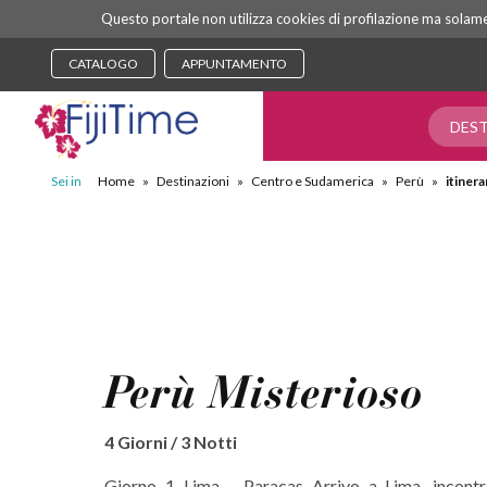
Questo portale non utilizza cookies di profilazione ma solament
CATALOGO
APPUNTAMENTO
DEST
Sei in
Home
»
Destinazioni
»
Centro e Sudamerica
»
Perù
»
itinera
Perù Misterioso
4 Giorni / 3 Notti
Giorno 1 Lima - Paracas Arrivo a Lima, incontr