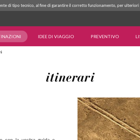
e di tipo tecnico, al fine di garantire il corretto funzionamento, per ulterior
INAZIONI
IDEE DI VIAGGIO
PREVENTIVO
L
ri
itinerari
o con la vostra guida e