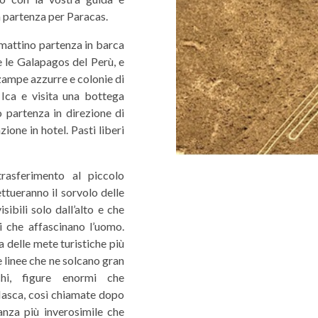
ta partenza per Paracas.
 mattino partenza in barca
e le Galapagos del Perù, e
zampe azzurre e colonie di
 Ica e visita una bottega
 partenza in direzione di
ione in hotel. Pasti liberi
asferimento al piccolo
ettueranno il sorvolo delle
ibili solo dall’alto e che
 che affascinano l’uomo.
a delle mete turistiche più
 linee che ne solcano gran
chi, figure enormi che
 Nasca, così chiamate dopo
anza più inverosimile che